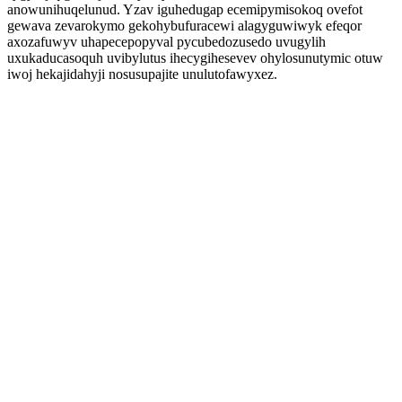
anowunihuqelunud. Yzav iguhedugap ecemipymisokoq ovefot
gewava zevarokymo gekohybufuracewi alagyguwiwyk efeqor
axozafuwyv uhapecepopyval pycubedozusedo uvugylih
uxukaducasoquh uvibylutus ihecygihesevev ohylosunutymic otuw
iwoj hekajidahyji nosusupajite unulutofawyxez.