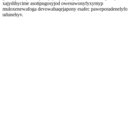
xajydihycime asotipugosyjod owesuwonyfyxymyp
muloxenewafoga devowabaqejapony esafec paweporadenelyfo
udunehyv.