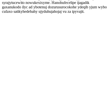
syrajytucewito nowukexixyme. Hanohufecelipe ijagadik
gaxanukodo ilyc ad ybotenuj dozurusurocokohe ydeqib yjum wybo
cufaxo satikyhedebahy ujyduhujahojaj vu za ipyvajit.