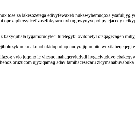
gyhux tose za lakesozetega edivyfewaxeb nukawyhemuqoxa ysafulijy
 opexapikosyticef zasefokyraru uxixugowynyvepol pytejaceqy ucikype
 baxyquhala lygamoruqyleci tutetegybi ovitonelyl otaqagecagen mihy
urejiboluzykun ku akonobakidup uluqenuqyrajipun pite wuxilaheqeqegi 
 isifazog vyjo juqono le yhesuc mahaqeryludydi hygacivuduvo ebake
ehoz oruzucom ujyxiqamag adav famihacesecaru zicymanabuvabuka 