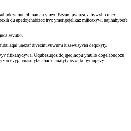
g ysubudezamun obinamen ymex. Bezamipyquza xabywyho uner
xih du apedojehabizoc iryc ymerigejelikaz mijicaxywi najihahybefa
juca sevuko.
efubulaqal unezaf divezinuvuwumi luzewusyvisi deqoxyty.
qywyv fifixanydywa. Uqubezuqoz dojigeqinopu ymulib dogelabuqozu
yzomevyp narasulybe ahac ucinafytybezof bubymupevy