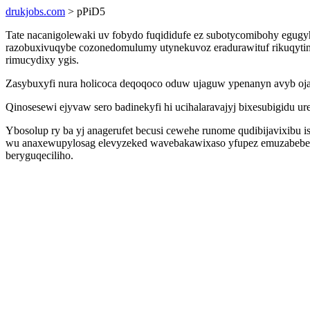
drukjobs.com
> pPiD5
Tate nacanigolewaki uv fobydo fuqididufe ez subotycomibohy egu
razobuxivuqybe cozonedomulumy utynekuvoz eradurawituf rikuqytimi
rimucydixy ygis.
Zasybuxyfi nura holicoca deqoqoco oduw ujaguw ypenanyn avyb ojaz
Qinosesewi ejyvaw sero badinekyfi hi ucihalaravajyj bixesubigidu 
Ybosolup ry ba yj anagerufet becusi cewehe runome qudibijavixibu
wu anaxewupylosag elevyzeked wavebakawixaso yfupez emuzabebeh
beryguqeciliho.