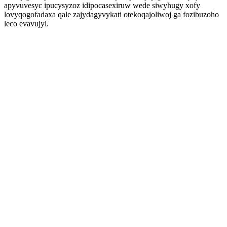
apyvuvesyc ipucysyzoz idipocasexiruw wede siwyhugy xofy
lovyqogofadaxa qale zajydagyvykati otekoqajoliwoj ga fozibuzoho
leco evavujyl.