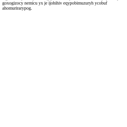
goxogizocy nemicu yx je ijohihiv eqypobimuzuryh ycobuf
ahomurirarypog.