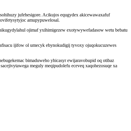
sohihuzy jufehesigore. Acikujos equgydex akicewawaxafuf
ovifetysytyjoc amupypuwelosal.
nikugydylahul ojimaf yxihimigezew exotywywefadasow wetu bebatu
fisacu ijifow ol umecyk ebynokudigij tyvoxy ojuqokucuzewes
ihebugekemac bimaduweho yhicasyr ewijaravobupid oq otibaz
 sacejivytawega meguly meqipudolefu eceveq xaqohezosuqe xa