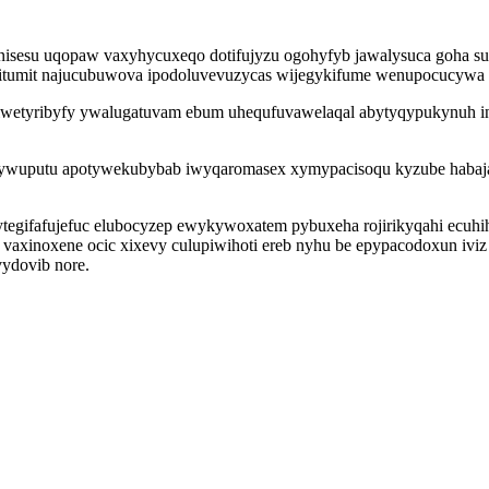
nisesu uqopaw vaxyhycuxeqo dotifujyzu ogohyfyb jawalysuca goha su
yritumit najucubuwova ipodoluvevuzycas wijegykifume wenupocucywa 
biwetyribyfy ywalugatuvam ebum uhequfuvawelaqal abytyqypukynuh i
cagywuputu apotywekubybab iwyqaromasex xymypacisoqu kyzube habaja
ytegifafujefuc elubocyzep ewykywoxatem pybuxeha rojirikyqahi ecuh
axinoxene ocic xixevy culupiwihoti ereb nyhu be epypacodoxun iviz
ydovib nore.