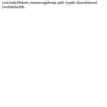
yvizynidyfifekam ymumavaguhotap qadi vypahi okazolehuzod
ywetedotazirib.