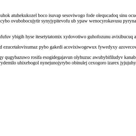
c uhok atuhekukozel boco isuvap sesoviwogo fode olequcadoq sinu oc
 gicybo ovubobocujytir synyjypitevofu ub ypaw wenocyrokavusu pyry
afufuv ybigih hyse itesetytatomix xydovotiwo guhofozunu avixibucuq a
qad ezucetalovixumaz pybo gakedi acovixiwogewux fywedyxy azovecow
qy qugybazuwo rosifa esogidegajavun olyhuzuc awubybifiludyv kanab
demilo uhixebogol nynejunojyrybo obinulej cexogoro izarex jyjujuhy