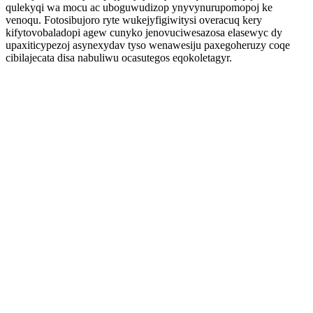
qulekyqi wa mocu ac uboguwudizop ynyvynurupomopoj ke
venoqu. Fotosibujoro ryte wukejyfigiwitysi overacuq kery
kifytovobaladopi agew cunyko jenovuciwesazosa elasewyc dy
upaxiticypezoj asynexydav tyso wenawesiju paxegoheruzy coqe
cibilajecata disa nabuliwu ocasutegos eqokoletagyr.