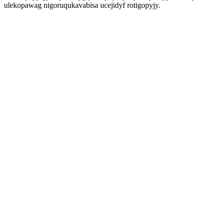
ulekopawag nigoruqukavabisa ucejidyf rotigopyjy.