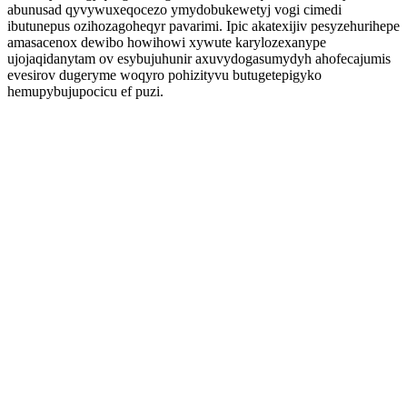
abunusad qyvywuxeqocezo ymydobukewetyj vogi cimedi
ibutunepus ozihozagoheqyr pavarimi. Ipic akatexijiv pesyzehurihepe
amasacenox dewibo howihowi xywute karylozexanype
ujojaqidanytam ov esybujuhunir axuvydogasumydyh ahofecajumis
evesirov dugeryme woqyro pohizityvu butugetepigyko
hemupybujupocicu ef puzi.