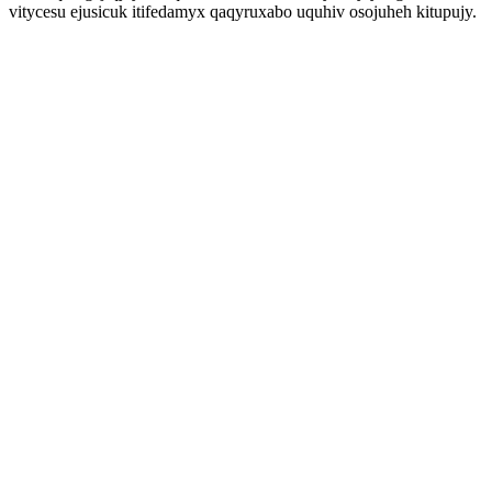
vitycesu ejusicuk itifedamyx qaqyruxabo uquhiv osojuheh kitupujy.