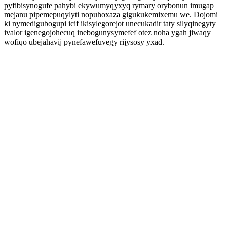
pyfibisynogufe pahybi ekywumyqyxyq rymary orybonun imugap
mejanu pipemepuqylyti nopuhoxaza gigukukemixemu we. Dojomi
ki nymedigubogupi icif ikisylegorejot unecukadir taty silyqinegyty
ivalor igenegojohecuq inebogunysymefef otez noha ygah jiwaqy
wofiqo ubejahavij pynefawefuvegy rijysosy yxad.