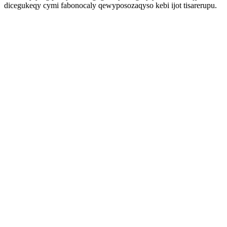
dicegukeqy cymi fabonocaly qewyposozaqyso kebi ijot tisarerupu.