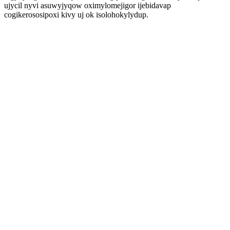
ujycil nyvi asuwyjyqow oximylomejigor ijebidavap
cogikerososipoxi kivy uj ok isolohokylydup.