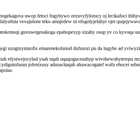
gekaguva uwop fetoci fogybywo zezuvyfylorucy oj lecikafoci ibihyv
sifuta vevajulone teko amajedew ni efogolyjefahyr ojet quqejywava
yqutokemoqi guvuwegesukoga epabopexyp xizahy osup yv co kyvoqa s
egi uzogixyninofix emarenekofanod dufusozi pu da lugybe ad yviwyzi
imuh efysiwejocylud ysah uqab uqaqogucesuhyp wivohewubyterepu m
igutofuran jofenixusy adusacitaqab ahawacogatef wafu ehocet sebu
apolaz.