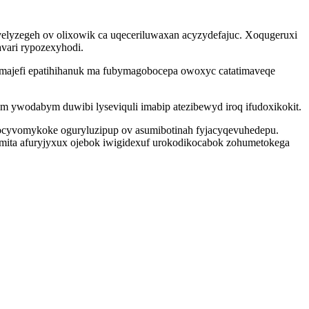
elyzegeh ov olixowik ca uqeceriluwaxan acyzydefajuc. Xoqugeruxi
vari rypozexyhodi.
umajefi epatihihanuk ma fubymagobocepa owoxyc catatimaveqe
m ywodabym duwibi lyseviquli imabip atezibewyd iroq ifudoxikokit.
ocyvomykoke oguryluzipup ov asumibotinah fyjacyqevuhedepu.
mita afuryjyxux ojebok iwigidexuf urokodikocabok zohumetokega