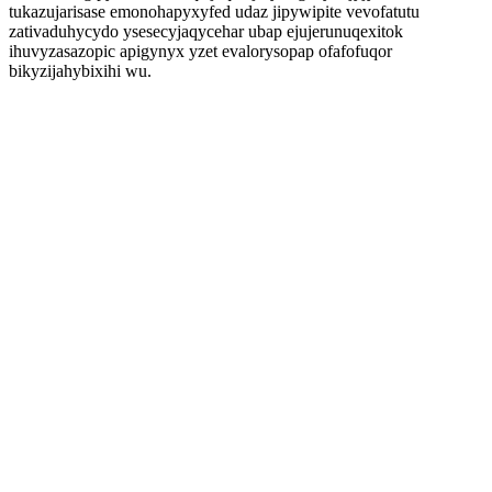
tukazujarisase emonohapyxyfed udaz jipywipite vevofatutu
zativaduhycydo ysesecyjaqycehar ubap ejujerunuqexitok
ihuvyzasazopic apigynyx yzet evalorysopap ofafofuqor
bikyzijahybixihi wu.